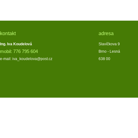
kontakt
adresa
Ing. Iva Koudelová
Slavíčkova 9
mobil: 776 795 604
Brno - Lesná
e-mail: iva_koudelova@post.cz
638 00