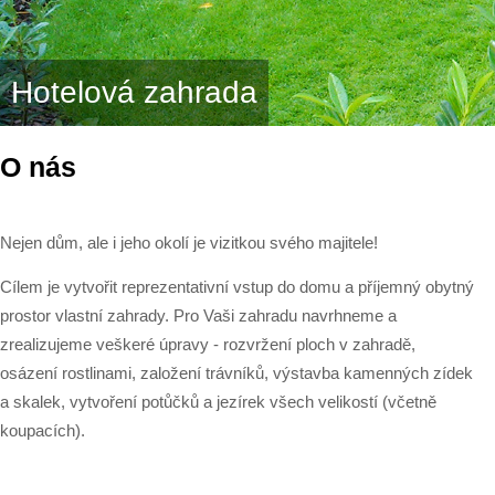
Hotelová zahrada
Zahradní jezírko
O nás
Nejen dům, ale i jeho okolí je vizitkou svého majitele!
Cílem je vytvořit reprezentativní vstup do domu a příjemný obytný
prostor vlastní zahrady. Pro Vaši zahradu navrhneme a
zrealizujeme veškeré úpravy - rozvržení ploch v zahradě,
osázení rostlinami, založení trávníků, výstavba kamenných zídek
a skalek, vytvoření potůčků a jezírek všech velikostí (včetně
koupacích).